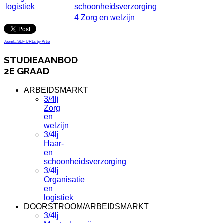
logistiek
schoonheidsverzorging
4 Zorg en welzijn
Joomla SEF URLs by Artio
STUDIEAANBOD
2E GRAAD
ARBEIDSMARKT
3/4lj
Zorg
en
welzijn
3/4lj
Haar-
en
schoonheidsverzorging
3/4lj
Organisatie
en
logistiek
DOORSTROOM/ARBEIDSMARKT
3/4lj