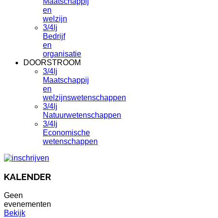
Maatschappij
en
welzijn
3/4lj
Bedrijf
en
organisatie
DOORSTROOM
3/4lj
Maatschappij
en
welzijnswetenschappen
3/4lj
Natuurwetenschappen
3/4lj
Economische
wetenschappen
KALENDER
Geen
evenementen
Bekijk