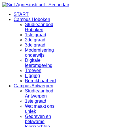
START
Campus Hoboken
Studieaanbod
Hoboken
1ste graad
2de graad
3de graad
Modernisering
onderwijs
Digitale
leeromgeving
Troeven
Ligging
Bereikbaarheid
Campus Antwerpen
Studieaanbod
Antwerpen
1ste graad
Wat maakt ons
uniek
Gedreven en
bekwame
leerkrachten