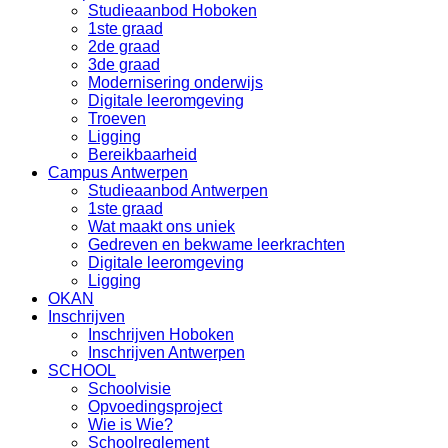
Studieaanbod Hoboken
1ste graad
2de graad
3de graad
Modernisering onderwijs
Digitale leeromgeving
Troeven
Ligging
Bereikbaarheid
Campus Antwerpen
Studieaanbod Antwerpen
1ste graad
Wat maakt ons uniek
Gedreven en bekwame leerkrachten
Digitale leeromgeving
Ligging
OKAN
Inschrijven
Inschrijven Hoboken
Inschrijven Antwerpen
SCHOOL
Schoolvisie
Opvoedingsproject
Wie is Wie?
Schoolreglement