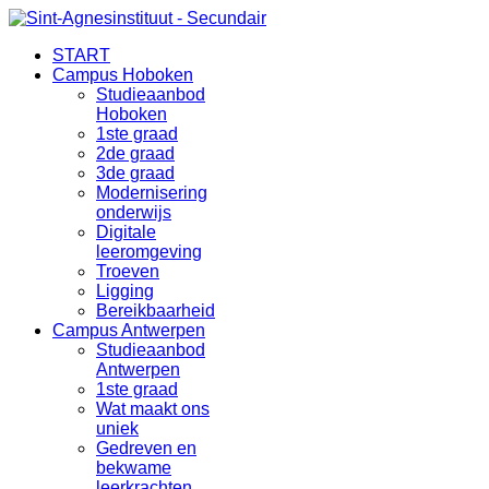
START
Campus Hoboken
Studieaanbod
Hoboken
1ste graad
2de graad
3de graad
Modernisering
onderwijs
Digitale
leeromgeving
Troeven
Ligging
Bereikbaarheid
Campus Antwerpen
Studieaanbod
Antwerpen
1ste graad
Wat maakt ons
uniek
Gedreven en
bekwame
leerkrachten