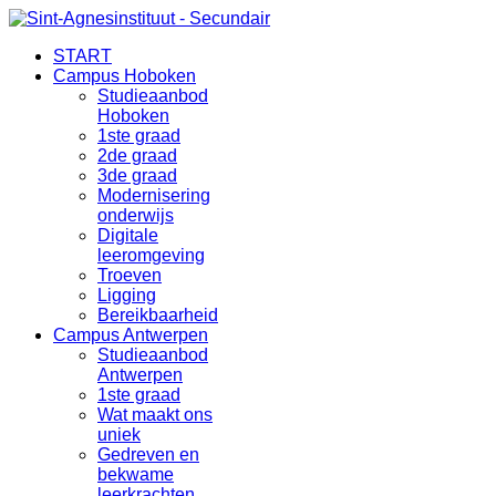
START
Campus Hoboken
Studieaanbod
Hoboken
1ste graad
2de graad
3de graad
Modernisering
onderwijs
Digitale
leeromgeving
Troeven
Ligging
Bereikbaarheid
Campus Antwerpen
Studieaanbod
Antwerpen
1ste graad
Wat maakt ons
uniek
Gedreven en
bekwame
leerkrachten