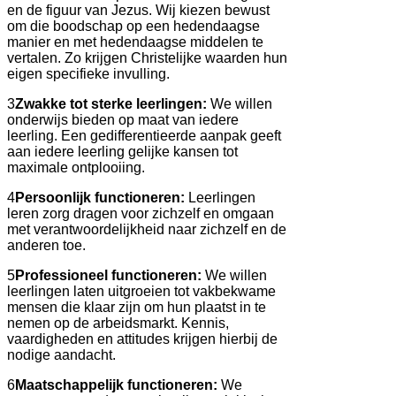
en de figuur van Jezus. Wij kiezen bewust
om die boodschap op een hedendaagse
manier en met hedendaagse middelen te
vertalen. Zo krijgen Christelijke waarden hun
eigen specifieke invulling.
3
Zwakke tot sterke leerlingen:
We willen
onderwijs bieden op maat van iedere
leerling. Een gedifferentieerde aanpak geeft
aan iedere leerling gelijke kansen tot
maximale ontplooiing.
4
Persoonlijk functioneren:
Leerlingen
leren zorg dragen voor zichzelf en omgaan
met verantwoordelijkheid naar zichzelf en de
anderen toe.
5
Professioneel functioneren:
We willen
leerlingen laten uitgroeien tot vakbekwame
mensen die klaar zijn om hun plaatst in te
nemen op de arbeidsmarkt. Kennis,
vaardigheden en attitudes krijgen hierbij de
nodige aandacht.
6
Maatschappelijk functioneren:
We