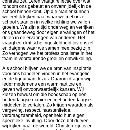
centraal zet. Leren vraagt reflectie over wat
rondom ons gebeurt en onvermijdelijk in de
school binnenkomt. Op die manier kunnen
we eerlijk kijken naar waar we met onze
school staan en in welke richting we willen
groeien. We zijn altijd onderweg en verrijken
ons gaandeweg door eigen ervaringen of het
delen in de ervaringen van anderen. Het
vraagt een kritische ingesteldheid tov onszelf
en datgene waar we samen mee bezig zijn.
Zo verhogen we het professionalisme in het
team in voortdurende groei en ontwikkeling.
Als school blijven we de bron van inspiratie
voor ons handelen vinden in het evangelie
en de figuur van Jezus. Daarom dragen wij
ieder medemens een warm hart toe en
geven wij onvoorwaardelijk kansen. Wij
kiezen bewust om die boodschap op een
hedendaagse manier en met hedendaagse
middelen te vertalen. Zo krijgen waarden als
vergeving, respect, naastenliefde,
verdraagzaamheid, openheid hun eigen
specifieke invulling. Door deze bril durven
wij kijken naar de wereld. Christen zijn is en