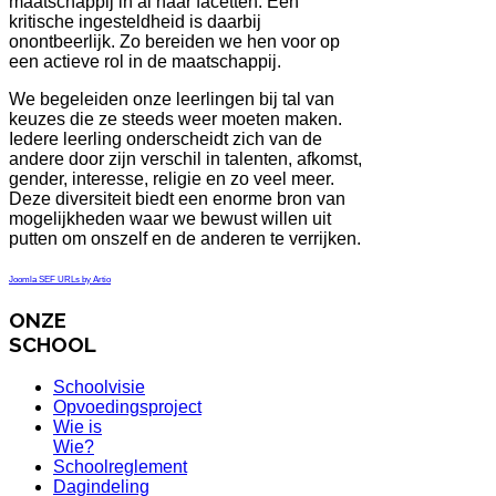
maatschappij in al haar facetten. Een
kritische ingesteldheid is daarbij
onontbeerlijk. Zo bereiden we hen voor op
een actieve rol in de maatschappij.
We begeleiden onze leerlingen bij tal van
keuzes die ze steeds weer moeten maken.
Iedere leerling onderscheidt zich van de
andere door zijn verschil in talenten, afkomst,
gender, interesse, religie en zo veel meer.
Deze diversiteit biedt een enorme bron van
mogelijkheden waar we bewust willen uit
putten om onszelf en de anderen te verrijken.
Joomla SEF URLs by Artio
ONZE
SCHOOL
Schoolvisie
Opvoedingsproject
Wie is
Wie?
Schoolreglement
Dagindeling