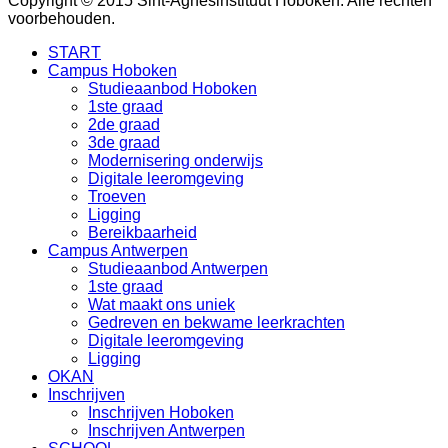
Copyright © 2015 Sint-Agnesinstituut Hoboken. Alle rechten
voorbehouden.
START
Campus Hoboken
Studieaanbod Hoboken
1ste graad
2de graad
3de graad
Modernisering onderwijs
Digitale leeromgeving
Troeven
Ligging
Bereikbaarheid
Campus Antwerpen
Studieaanbod Antwerpen
1ste graad
Wat maakt ons uniek
Gedreven en bekwame leerkrachten
Digitale leeromgeving
Ligging
OKAN
Inschrijven
Inschrijven Hoboken
Inschrijven Antwerpen