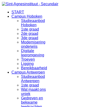
START
Campus Hoboken
Studieaanbod
Hoboken
1ste graad
2de graad
3de graad
Modernisering
onderwijs
Digitale
leeromgeving
Troeven
Ligging
Bereikbaarheid
Campus Antwerpen
Studieaanbod
Antwerpen
1ste graad
Wat maakt ons
uniek
Gedreven en
bekwame
leerkrachten