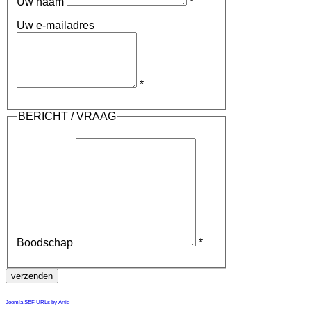
Uw naam
*
Uw e-mailadres
*
BERICHT / VRAAG
Boodschap
*
verzenden
Joomla SEF URLs by Artio