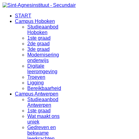
START
Campus Hoboken
Studieaanbod
Hoboken
1ste graad
2de graad
3de graad
Modernisering
onderwijs
Digitale
leeromgeving
Troeven
Ligging
Bereikbaarheid
Campus Antwerpen
Studieaanbod
Antwerpen
1ste graad
Wat maakt ons
uniek
Gedreven en
bekwame
leerkrachten