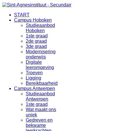
START
Campus Hoboken
Studieaanbod
Hoboken
1ste graad
2de graad
3de graad
Modernisering
onderwijs
Digitale
leeromgeving
Troeven
Ligging
Bereikbaarheid
Campus Antwerpen
Studieaanbod
Antwerpen
1ste graad
Wat maakt ons
uniek
Gedreven en
bekwame
leerkrachten