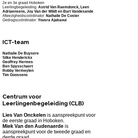
2e en 3e graad Hoboken
Leerlingbegeleiding:
Astrid Van Raemdonck, Leen
Adriaensens, Joy Van der Wildt en Bart Vandesande
Afwezigheidscoördinator:
Nathalie De Coster
Gedragscoördinator:
Yousra Ajakaoui
ICT-team
Nathalie De Buysere
Silke Henderickx
Geoffrey Hermes
Ben Spysschaert
Robby Vermeylen
Tim Goossens
Centrum voor
Leerlingenbegeleiding (CLB)
Lies Van Onckelen
is aanspreekpunt voor
de eerste graad in Hoboken.
Miek Van den Audenaerde
is
aanspreekpunt voor de tweede graad en
derde graad.