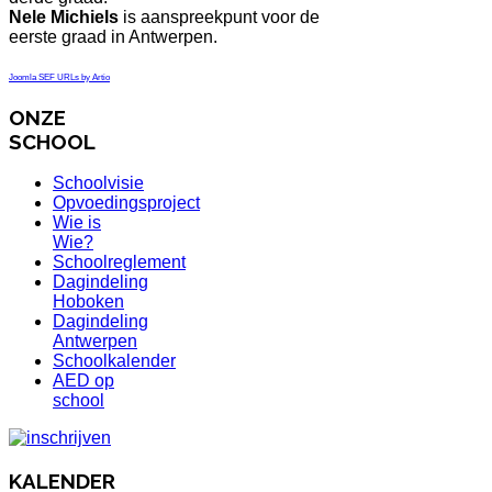
Nele Michiels
is aanspreekpunt voor de
eerste graad in Antwerpen.
Joomla SEF URLs by Artio
ONZE
SCHOOL
Schoolvisie
Opvoedingsproject
Wie is
Wie?
Schoolreglement
Dagindeling
Hoboken
Dagindeling
Antwerpen
Schoolkalender
AED op
school
KALENDER