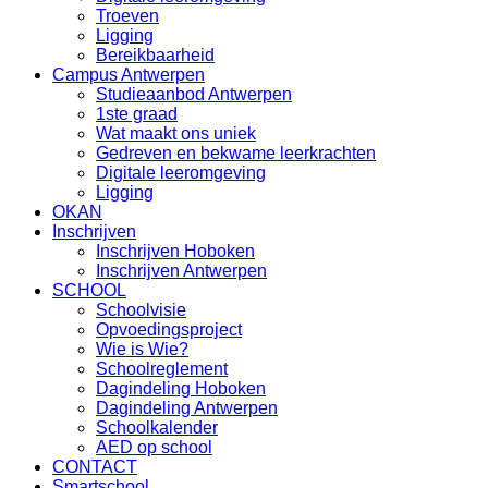
Troeven
Ligging
Bereikbaarheid
Campus Antwerpen
Studieaanbod Antwerpen
1ste graad
Wat maakt ons uniek
Gedreven en bekwame leerkrachten
Digitale leeromgeving
Ligging
OKAN
Inschrijven
Inschrijven Hoboken
Inschrijven Antwerpen
SCHOOL
Schoolvisie
Opvoedingsproject
Wie is Wie?
Schoolreglement
Dagindeling Hoboken
Dagindeling Antwerpen
Schoolkalender
AED op school
CONTACT
Smartschool