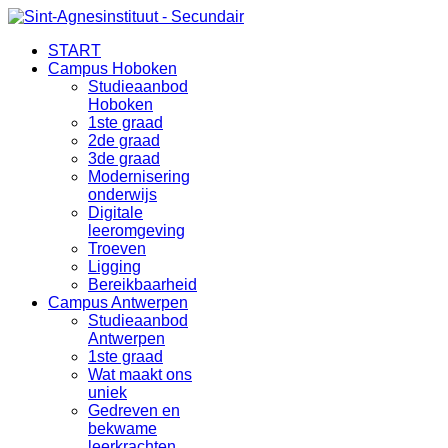
START
Campus Hoboken
Studieaanbod
Hoboken
1ste graad
2de graad
3de graad
Modernisering
onderwijs
Digitale
leeromgeving
Troeven
Ligging
Bereikbaarheid
Campus Antwerpen
Studieaanbod
Antwerpen
1ste graad
Wat maakt ons
uniek
Gedreven en
bekwame
leerkrachten